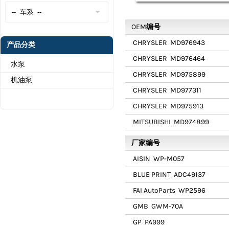
OEM编号
CHRYSLER
MD976943
产品分类
CHRYSLER
MD976464
水泵
CHRYSLER
MD975899
机油泵
CHRYSLER
MD977311
CHRYSLER
MD975913
MITSUBISHI
MD974899
厂家编号
AISIN
WP-M057
BLUE PRINT
ADC49137
FAI AutoParts
WP2596
GMB
GWM-70A
GP
PA999