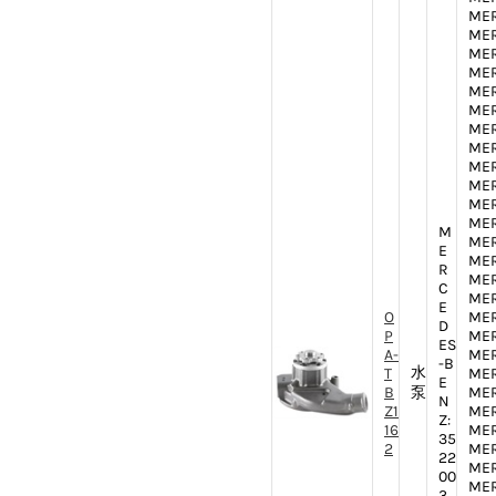
MER
MER
MER
MER
MER
MER
MER
MER
MER
MER
MER
MER
M
MER
E
MER
R
MER
C
MER
E
O
MER
D
P
MER
ES
A-
MER
-B
水
T
MER
E
B
泵
MER
N
Z1
MER
Z:
16
MER
35
2
MER
22
MER
00
MER
3