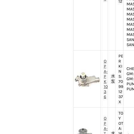
12
MAS
MAS
MAS
MAS
MAS
MAS
MAS
SAN
SAN
PE
O
R
P
KI
CHE
A-
N
GM: 
水
P
S:
GM: 
K
泵
70
PUM
10
99
PUM
3
12
6
37
X
TO
O
Y
P
OT
A-
A:
水
T
16