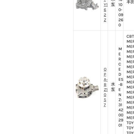
丰田
Y1
泵
10
6
0-
2
09
Z
26
0
CBT:
MER
MER
M
MER
E
MER
R
MER
C
MER
O
E
MER
P
D
MER
A-
ES
MER
水
B
-B
MER
Z1
泵
E
MER
0
N
MER
5
Z:
MER
7
31
MER
42
MER
00
MER
29
TOY
01
TOY
TOY