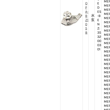
MER
O
E
MER
P
D
MER
A-
ES
MER
水
B
-B
MER
Z1
泵
E
MER
0
N
MER
5
Z:
MER
8
35
MER
32
MER
00
MER
03
MER
01
MER
MER
MER
MER
MER
MER
MER
MER
MER
MER
MER
MER
MER
MER
MER