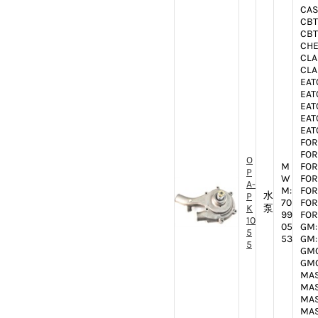
CAS
CBT
CBT
CHE
CLA
CLA
EAT
EAT
EAT
EAT
EAT
FOR
FOR
O
M
FORD
P
W
FOR
A-
M:
FORD
水
P
70
FOR
K
泵
99
FORD
10
05
GM:
5
53
GM:
5
GMC
GMC
MAS
MAS
MAS
MAS