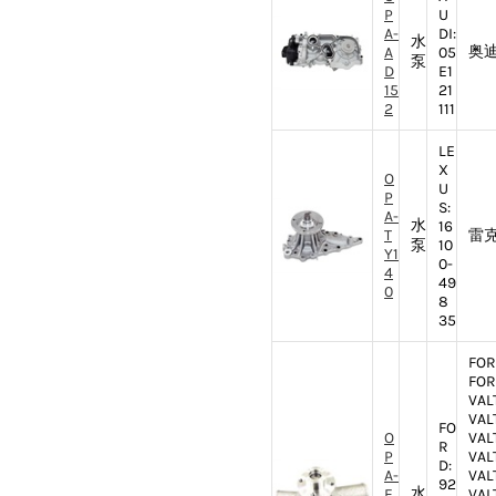
P
U
A-
DI:
水
奥迪
A
05
泵
D
E1
15
21
2
111
LE
X
O
U
P
S:
A-
水
16
T
雷克
泵
10
Y1
0-
4
49
0
8
35
FOR
FOR
VAL
VAL
FO
O
VAL
R
P
VAL
D:
A-
VAL
92
水
F
VAL