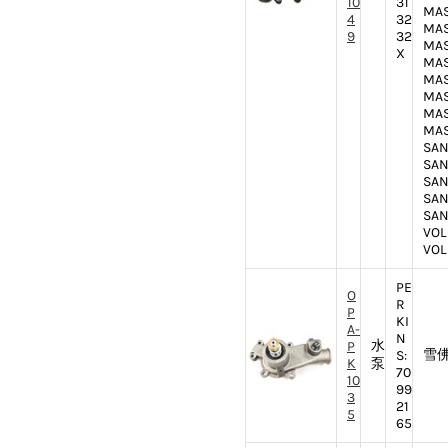
10
31
MAS
4
32
MAS
9
32
MAS
X
MAS
MAS
MAS
MAS
MAS
SAN
SAN
SAN
SAN
SAN
VOL
VOL
PE
O
R
P
KI
A-
N
水
P
雪佛
S:
K
泵
70
10
99
3
21
5
65