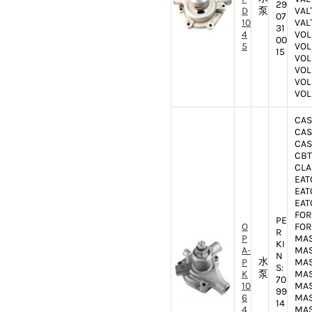
29
D
泵
VAL
07
10
VAL
31
4
VOL
00
5
VOL
15
VOL
VOL
VOL
VOL
CAS
CAS
CAS
CBT
CLA
EAT
EAT
EAT
FOR
PE
O
FOR
R
P
MAS
KI
A-
MAS
N
水
P
MAS
S:
K
泵
MAS
70
10
MAS
99
6
MAS
14
4
MAS