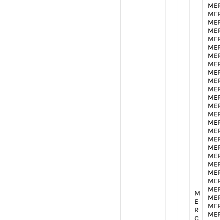
MER
MER
MER
MER
MER
MER
MER
MER
MER
MER
MER
MER
MER
MER
MER
MER
MER
MER
MER
MER
MER
MER
MER
M
MER
E
MER
R
MER
C