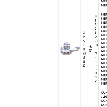
MER
MER
MER
M
MER
E
MER
R
MER
C
MER
O
E
MER
P
D
MER
A-
ES
MER
T
-B
水
MER
B
E
泵
MER
Z1
N
MER
0
Z:
MER
6
35
MER
2
32
MER
00
MER
11
MER
01
MER
X
MER
CUM
/ 2
CUM
CUM