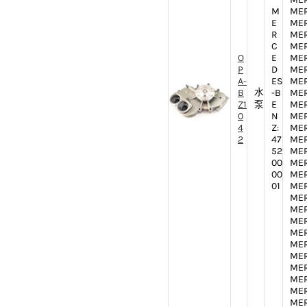
M
MER
E
MER
R
MER
C
MER
O
E
MER
P
D
MER
A-
ES
MER
水
B
-B
MER
Z1
泵
E
MER
0
N
MER
4
Z:
MER
2
47
MER
52
MER
00
MER
00
MER
01
MER
MER
MER
MER
MER
MER
MER
MER
MER
MER
MER