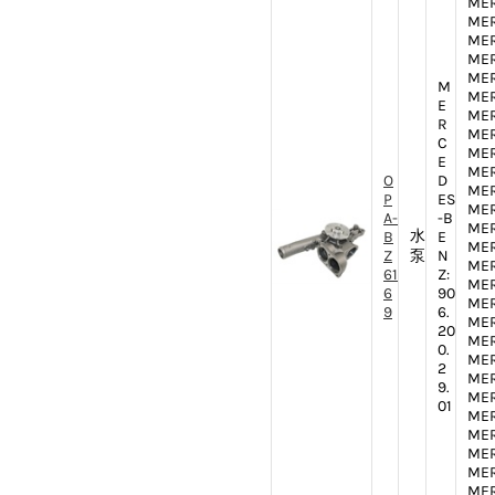
MER
MER
MER
MER
MER
M
MER
E
MER
R
MER
C
MER
E
MER
O
D
MER
P
ES
MER
A-
-B
MER
水
B
E
MER
Z
泵
N
MER
61
Z:
MER
6
90
MER
9
6.
MER
20
MER
0.
MER
2
MER
9.
MER
01
MER
MER
MER
MER
MER