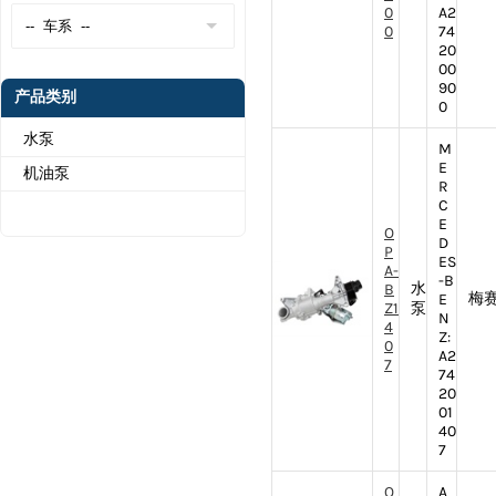
0
A2
0
74
20
00
90
产品类别
0
水泵
M
E
机油泵
R
C
E
O
D
P
ES
A-
-B
水
B
梅赛
E
Z1
泵
N
4
Z:
0
A2
7
74
20
01
40
7
O
A