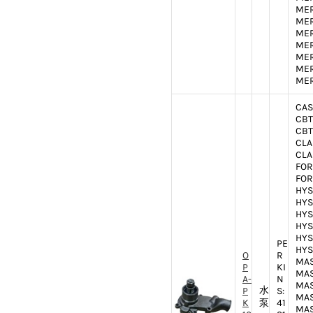
MER
MER
MER
MER
MER
MER
MER
CAS
CBT
CBT
CLA
CLA
FOR
FOR
HYS
HYS
HYS
HYS
HYS
PE
HYS
O
R
MAS
P
KI
MAS
A-
N
MAS
水
P
S:
MAS
K
泵
41
MAS