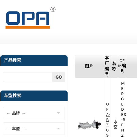
本
产品搜索
OE
厂
名
M编
图片
编
称
号
号
M
E
R
车型搜索
C
O
E
P
D
A-
ES
B
-B
水
Z
E
泵
0
N
9
Z: