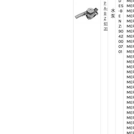
D
MER
P
ES
MER
A-
水
-B
MER
B
泵
E
MER
Z
N
MER
61
Z:
MER
31
90
MER
42
MER
00
MER
07
MER
01
MER
MER
MER
MER
MER
MER
MER
MER
MER
MER
MER
MER
MER
MER
MER
MER
MER